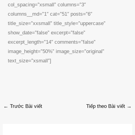
col_spacing=”xsmall” columns=”3″
columns__md=”1″ cat=”51″ posts=”6″
title_size=”xxsmall” title_style=”uppercase”
show_date=”false” excerpt=”false”
excerpt_length=”14″ comments=”false”
image_height=”50%” image_size=”original”
text_size=”xsmall”]
←
Trước Bài viết
Tiếp theo Bài viết
→