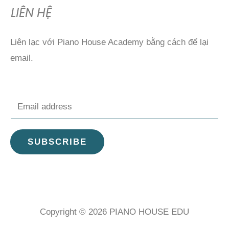
LIÊN HỆ
Liên lạc với Piano House Academy bằng cách để lại
email.
E
m
a
SUBSCRIBE
i
l
*
Copyright © 2026 PIANO HOUSE EDU