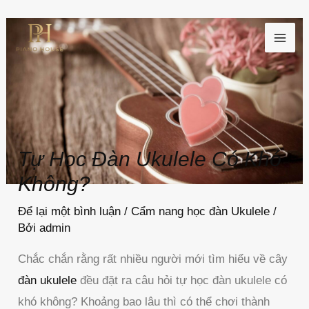
Nhảy
MAI
tới
ME
nội
dung
Tự Học Đàn Ukulele Có Khó
Không?
Để lại một bình luận
/
Cẩm nang học đàn Ukulele
/
Bởi
admin
Chắc chắn rằng rất nhiều người mới tìm hiểu về cây
đàn ukulele
đều đặt ra câu hỏi tự học đàn ukulele có
khó không? Khoảng bao lâu thì có thể chơi thành