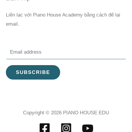
Liên lạc với Piano House Academy bằng cách để lại
email.
E
m
a
SUBSCRIBE
i
l
*
Copyright © 2026 PIANO HOUSE EDU