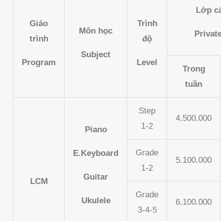
Lớp c
Giáo
Trình
Môn học
Privat
trình
độ
Subject
Program
Level
Trong
tuần
Step
4.500.000
1-2
Piano
Grade
E.Keyboard
5.100.000
1-2
Guitar
LCM
Grade
Ukulele
6.100.000
3-4-5