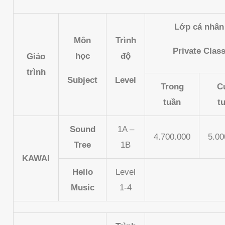
Lớp cá nhân
Môn
Trình
Private Clas
học
độ
Giáo
trình
Subject
Level
Trong
C
tuần
t
Sound
1A –
4.700.000
5.00
Tree
1B
KAWAI
Hello
Level
Music
1-4