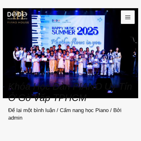
Nhảy
MAI
tới
ME
nội
dung
Khóa Học Đàn PIANO Uy Tín
Ở Gò Vấp TPHCM
Để lại một bình luận
/
Cẩm nang học Piano
/ Bởi
admin