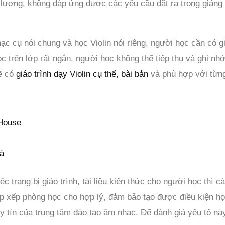
lượng, không đáp ứng được các yêu cầu đặt ra trong giảng
c cụ nói chung và học Violin nói riêng, người học cần có gi
ọc trên lớp rất ngắn, người học không thể tiếp thu và ghi nh
sẽ có
giáo trình dạy Violin cụ thể, bài bản
và phù hợp với từng 
o House
hà
ệc trang bị giáo trình, tài liệu kiến thức cho người học thì 
ắp xếp phòng học cho hợp lý, đảm bảo tạo được điều kiện họ
uy tín của trung tâm đào tạo âm nhạc. Để đánh giá yếu tố nà