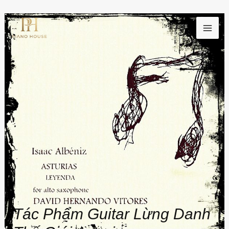
Nhảy
MAI
tới
ME
nội
dung
Tác Phẩm Guitar Lừng Danh