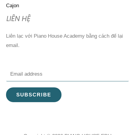
Cajon
LIÊN HỆ
Liên lạc với Piano House Academy bằng cách để lại
email.
E
m
a
SUBSCRIBE
i
l
*