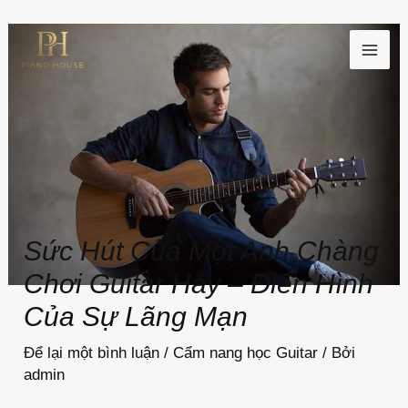
Nhảy
MAI
tới
ME
nội
dung
Sức Hút Của Một Anh Chàng
Chơi Guitar Hay – Điển Hình
Của Sự Lãng Mạn
Để lại một bình luận
/
Cẩm nang học Guitar
/ Bởi
admin