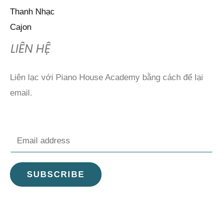
Thanh Nhạc
Cajon
LIÊN HỆ
Liên lạc với Piano House Academy bằng cách để lại
email.
E
m
a
SUBSCRIBE
i
l
*