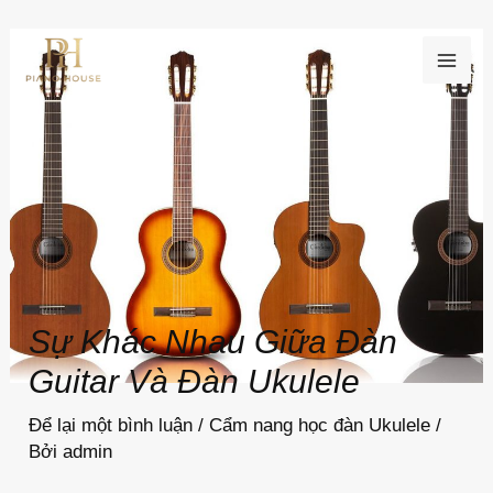
Nhảy
MAI
tới
ME
nội
dung
Sự Khác Nhau Giữa Đàn
Guitar Và Đàn Ukulele
Để lại một bình luận
/
Cẩm nang học đàn Ukulele
/
Bởi
admin