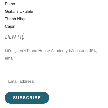
Piano
Guitar / Ukulele
Thanh Nhạc
Cajon
LIÊN HỆ
Liên lạc với Piano House Academy bằng cách để lại
email.
E
m
a
SUBSCRIBE
i