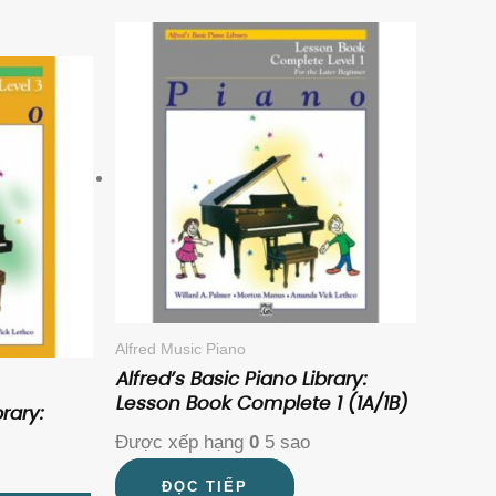
ND.
Alfred Music Piano
Alfred’s Basic Piano Library:
Lesson Book Complete 1 (1A/1B)
rary:
Được xếp hạng
0
5 sao
ĐỌC TIẾP