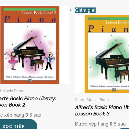
Giá
Giá
Giảm giá!
gốc
hiện
là:
tại
585KVND.
là:
365KV
ed Music Piano
ed’s Basic Piano Library:
Alfred Music Piano
son Book 2
Alfred’s Basic Piano Lib
Lesson Book 3
c xếp hạng
0
5 sao
Được xếp hạng
0
5 sao
ĐỌC TIẾP