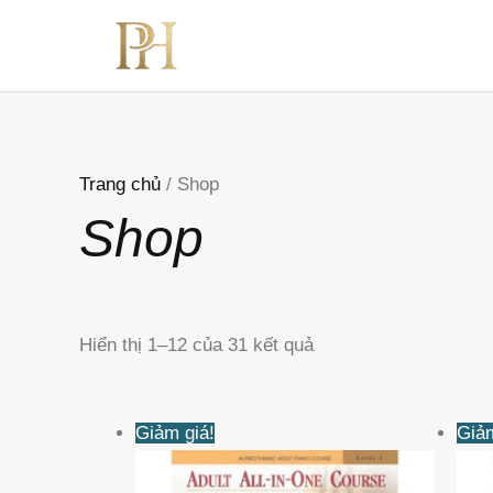
Nhảy
tới
nội
dung
Trang chủ
/ Shop
Shop
Hiển thị 1–12 của 31 kết quả
Giá
Giá
Giảm giá!
Giảm
gốc
hiện
là:
tại
690KVND.
là: