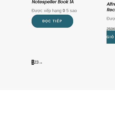
Notespeller Book 1A
Alfr
Rec
Được xếp hạng
0
5 sao
Đượ
ĐỌC TIẾP
250
GIỎ
1
2
3
→