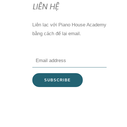
LIÊN HỆ
Liên lạc với Piano House Academy
bằng cách để lại email.
E
m
a
SUBSCRIBE
i
l
*