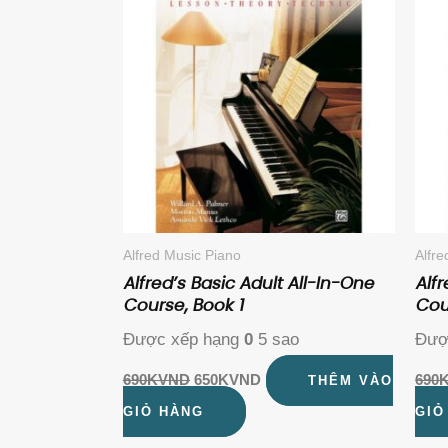
650KVND.
Alfred Music Piano
Alfr
Alfred’s Basic Adult All-In-One
Alfr
Course, Book 1
Cou
Được xếp hạng
0
5 sao
Đượ
690K
VND
650K
VND
690
THÊM VÀO
GIỎ HÀNG
GIỎ