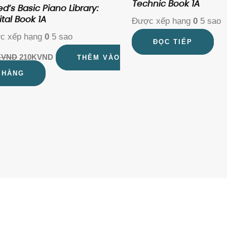
Technic Book 1A
ed’s Basic Piano Library:
ital Book 1A
Được xếp hạng
0
5 sao
c xếp hạng
0
5 sao
ĐỌC TIẾP
K
VND
210K
VND
THÊM VÀO
 HÀNG