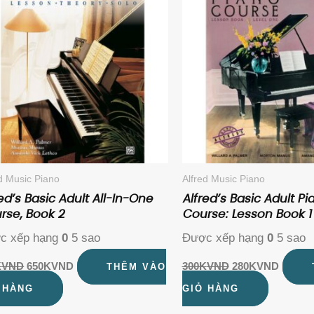
650KVND.
280KV
ed Music Piano
Alfred Music Piano
ed’s Basic Adult All-In-One
Alfred’s Basic Adult Pi
rse, Book 2
Course: Lesson Book 1
c xếp hạng
0
5 sao
Được xếp hạng
0
5 sao
K
VND
650K
VND
300K
VND
280K
VND
THÊM VÀO
 HÀNG
GIỎ HÀNG