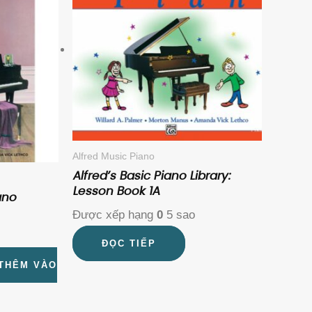
ND.
Alfred Music Piano
Alfred’s Basic Piano Library:
Lesson Book 1A
ano
Được xếp hạng
0
5 sao
ĐỌC TIẾP
THÊM VÀO