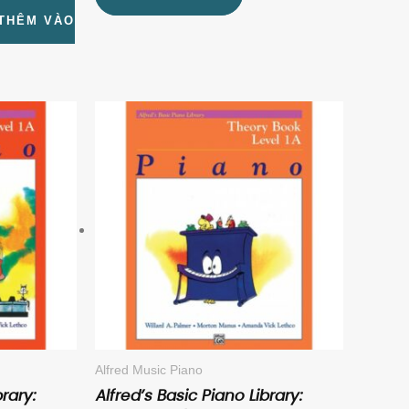
THÊM VÀO
Alfred Music Piano
rary:
Alfred’s Basic Piano Library: