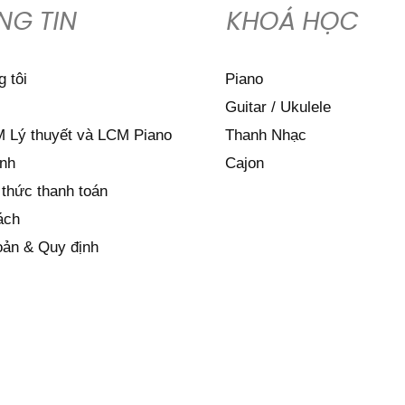
NG TIN
KHOÁ HỌC
 tôi
Piano
Guitar / Ukulele
 Lý thuyết và LCM Piano
Thanh Nhạc
nh
Cajon
thức thanh toán
ách
oản & Quy định