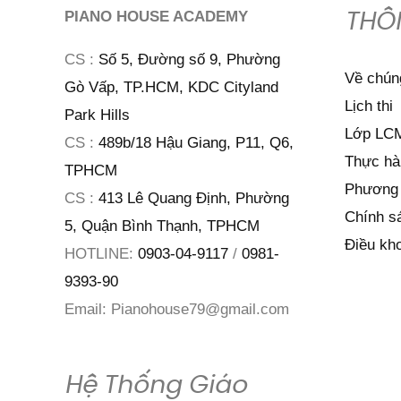
THÔ
PIANO HOUSE ACADEMY
CS :
Số 5, Đường số 9, Phường
Về chúng
Gò Vấp, TP.HCM, KDC Cityland
Lịch thi
Park Hills
Lớp LCM
CS :
489b/18 Hậu Giang, P11, Q6,
Thực hà
TPHCM
Phương 
CS :
413 Lê Quang Định, Phường
Chính s
5, Quận Bình Thạnh, TPHCM
Điều kh
HOTLINE:
0903-04-9117
/
0981-
9393-90
Email:
Pianohouse79@gmail.com
Hệ Thống Giáo