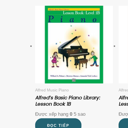
Alfred Music Piano
Alfr
Alfred’s Basic Piano Library:
Alfr
Lesson Book 1B
Les
Được xếp hạng
0
5 sao
Đượ
ĐỌC TIẾP