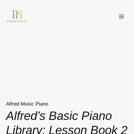
Nhảy
MAI
tới
ME
nội
dung
Alfred Music Piano
Alfred’s Basic Piano
Library: Lesson Book 2