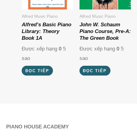
Alfred Music Piano
Alfred Music Piano
Alfred’s Basic Piano
John W. Schaum
Library: Theory
Piano Course, Pre-A:
Book 1A
The Green Book
Được xếp hạng
0
5
Được xếp hạng
0
5
sao
sao
ĐỌC TIẾP
ĐỌC TIẾP
PIANO HOUSE ACADEMY