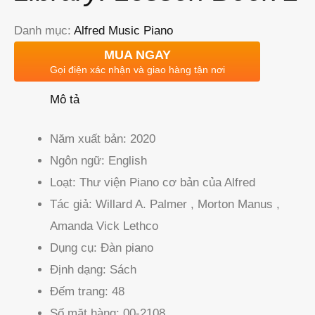
Danh mục:
Alfred Music Piano
MUA NGAY
Gọi điện xác nhận và giao hàng tận nơi
Mô tả
Năm xuất bản:
2020
Ngôn ngữ:
English
Loạt:
Thư viện Piano cơ bản của Alfred
Tác giả:
Willard A. Palmer , Morton Manus ,
Amanda Vick Lethco
Dụng cụ:
Đàn piano
Định dạng:
Sách
Đếm trang:
48
Số mặt hàng:
00-2108