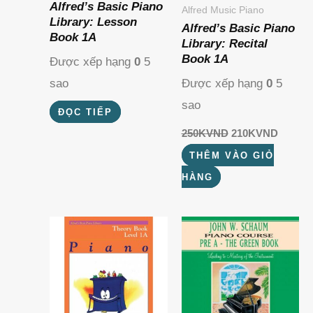
Alfred’s Basic Piano
Alfred Music Piano
Library: Lesson
Alfred’s Basic Piano
Book 1A
Library: Recital
Book 1A
Được xếp hạng
0
5
sao
Được xếp hạng
0
5
sao
ĐỌC TIẾP
250K
VND
210K
VND
THÊM VÀO GIỎ
HÀNG