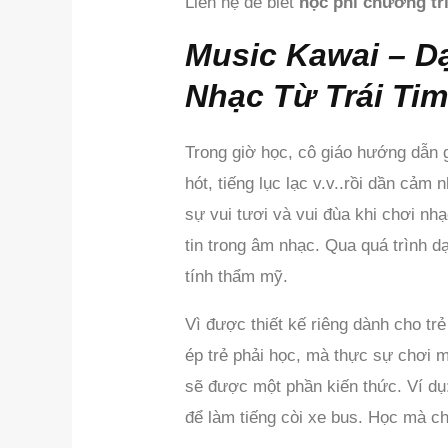
Liên hệ để biết
học phí chương tr
Music Kawai – D
Nhạc Từ Trái Ti
Trong giờ học, cô giáo hướng dẫn g
hót, tiếng lục lạc v.v..rồi dần cảm
sự vui tươi và vui đùa khi chơi n
tin trong âm nhạc. Qua quá trình d
tính thẩm mỹ.
Vì được thiết kế riêng dành cho t
ép trẻ phải học, mà thực sự chơi m
sẽ được một phần kiến thức. Ví dụ
để làm tiếng còi xe bus. Học mà c