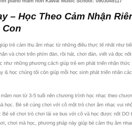
ình piano mầm non Kawai Music School: 0903049117
ạy – Học Theo Cảm Nhận Riê
m Con
iúp trẻ cảm thụ âm nhạc từ những điều thực tế nhất như tiếng
 nhận và chơi trên phím đàn, rồi hát, chơi đàn, viết và đọc nố
hạc như những phương cách giúp trẻ em phát triển nhận thức
ạy & học chúng tôi còn giúp mỗi học sinh phát triển nhân c
rẻ mầm non từ 3-5 tuổi nên chương trình học nhạc theo chư
à học. Bé sẽ cùng chơi với cô một trò chơi âm nhạc vui nhộ
: Bé sẽ chơi trò chơi lái xe bus với cô và học được nốt DO
hơi, chơi mà học, phương pháp này giúp bé cảm thụ âm nhạc