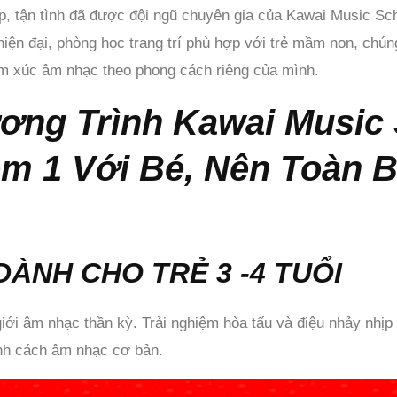
ệp, tận tình đã được đội ngũ chuyên gia của Kawai Music S
ị hiện đại, phòng học trang trí phù hợp với trẻ mầm non, ch
cảm xúc âm nhạc theo phong cách riêng của mình.
ương Trình Kawai Music
èm 1 Với Bé, Nên Toàn B
ÀNH CHO TRẺ 3 -4 TUỔI
ới âm nhạc thần kỳ. Trải nghiệm hòa tấu và điệu nhảy nhịp
ính cách âm nhạc cơ bản.