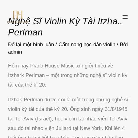
Nhảy
MAI
tới
ME
Nghệ Sĩ Violin Kỳ Tài Itzhak
nội
Perlman
dung
Để lại một bình luận
/
Cẩm nang học đàn violin
/ Bởi
admin
Hôm nay Piano House Music xin giới thiệu về
Itzhark Perlman – một trong những nghệ sĩ violin kỳ
tài của thế kỉ 20.
Itzhak Perlman được coi là một trong những nghệ sĩ
violin kỳ tài của thế kỷ 20. Ông sinh ngày 31/8/1945
tại Tel-Aviv (Israel), học violin tại nhạc viện Tel-Aviv
sau đó tại nhạc viện Juliard tại New York. Khi lên 4
tuổi ông bị bại liệt hai chân. Tuy sau này chân ông