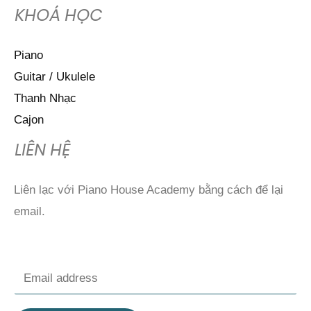
KHOÁ HỌC
Piano
Guitar / Ukulele
Thanh Nhạc
Cajon
LIÊN HỆ
Liên lạc với Piano House Academy bằng cách để lại
email.
E
m