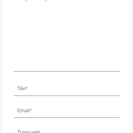
vào
đây...
Tên*
Email*
Trang