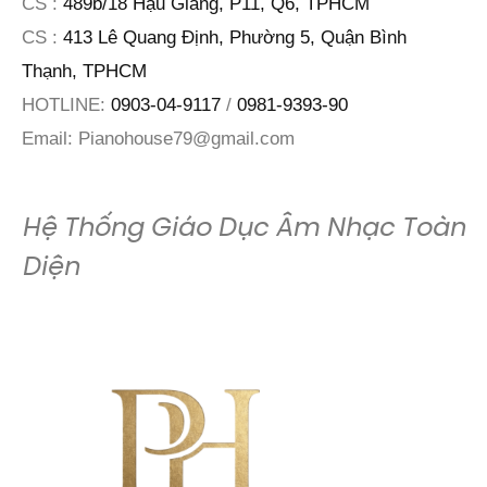
CS :
489b/18 Hậu Giang, P11, Q6, TPHCM
CS :
413 Lê Quang Định, Phường 5, Quận Bình
Thạnh, TPHCM
HOTLINE:
0903-04-9117
/
0981-9393-90
Email:
Pianohouse79@gmail.com
Hệ Thống Giáo Dục Âm Nhạc Toàn
Diện