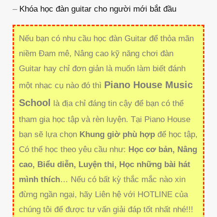
–
Khóa học đàn guitar cho người mới bắt đầu
Nếu bạn có nhu cầu học đàn Guitar để thỏa mãn
niềm Đam mê, Nâng cao kỹ năng chơi đàn
Guitar hay chỉ đơn giản là muốn làm biết đánh
Piano House Music
một nhạc cụ nào đó thì
School
là địa chỉ đáng tin cậy để bạn có thể
tham gia học tập và rèn luyện. Tại Piano House
bạn sẽ lựa chọn
Khung giờ phù hợp
để học tập,
Có thể học theo yêu cầu như:
Học cơ bản, Nâng
cao, Biểu diễn, Luyện thi, Học những bài hát
mình thích
… Nếu có bất kỳ thắc mắc nào xin
đừng ngần ngại, hãy Liên hệ với HOTLINE của
chúng tôi để được tư vấn giải đáp tốt nhất nhé!!!