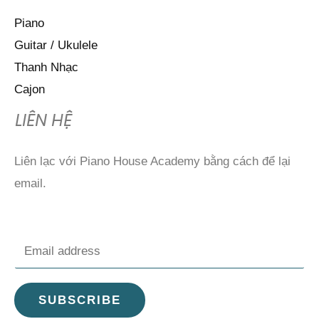
Piano
Guitar / Ukulele
Thanh Nhạc
Cajon
LIÊN HỆ
Liên lạc với Piano House Academy bằng cách để lại
email.
E
m
a
SUBSCRIBE
i