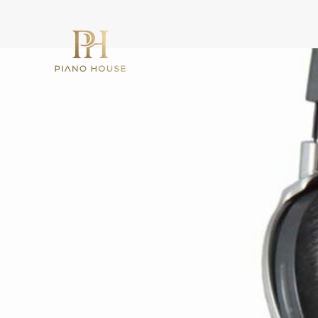
Nhảy
tới
nội
dung