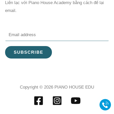
Liên lạc với Piano House Academy bằng cách để lại
email.
E
m
a
SUBSCRIBE
i
l
*
Copyright © 2026 PIANO HOUSE EDU