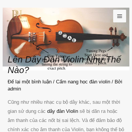
Nhảy
MAI
tới
ME
nội
dung
Lên Dây Đàn Violin Như Thế
Nào?
Để lại một bình luận
/
Cẩm nang học đàn violin
/ Bởi
admin
Cũng như nhiều nhạc cụ bộ dây khác, sau một thời
gian sử dụng các
dây đàn Violin
sẽ bị dãn ra hoặc
âm thanh của các nốt bị sai lệch. Và để đảm bảo độ
chính xác cho âm thanh của Violin, bạn không thể bỏ