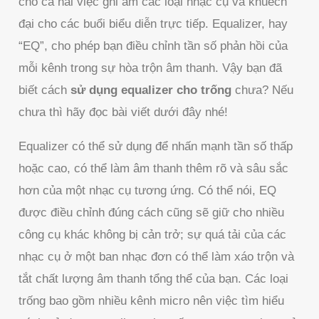
cho cả hai việc ghi âm các loại nhạc cụ và khuếch
đại cho các buổi biểu diễn trực tiếp. Equalizer, hay
“EQ”, cho phép bạn điều chỉnh tần số phản hồi của
mỗi kênh trong sự hòa trộn âm thanh. Vậy bạn đã
biết cách
sử dụng equalizer cho trống
chưa? Nếu
chưa thì hãy đọc bài viết dưới đây nhé!
Equalizer có thể sử dụng để nhấn mạnh tần số thấp
hoặc cao, có thể làm âm thanh thêm rõ và sâu sắc
hơn của một nhạc cụ tương ứng. Có thể nói, EQ
được điều chỉnh đúng cách cũng sẽ giữ cho nhiều
công cụ khác không bị cản trở; sự quá tải của các
nhạc cụ ở một ban nhạc đơn có thể làm xáo trộn và
tắt chất lượng âm thanh tổng thể của bạn. Các loại
trống bao gồm nhiều kênh micro nên việc tìm hiểu