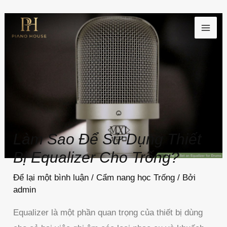
Nhảy
MAI
tới
ME
nội
dung
Làm Sao Để Sử Dụng Thiết
Bị Equalizer Cho Trống?
Để lại một bình luận
/
Cẩm nang học Trống
/ Bởi
admin
Equalizer là một phần quan trọng của thiết bị dùng