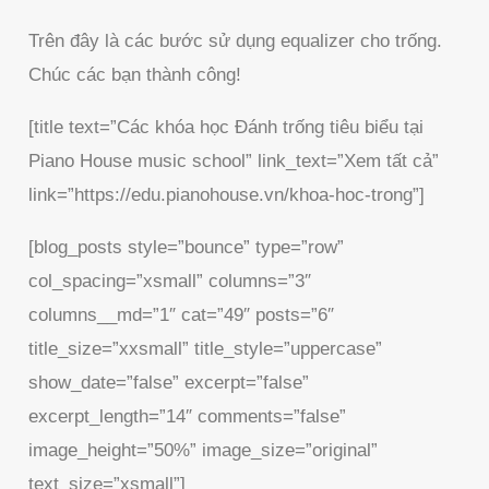
Trên đây là các bước sử dụng equalizer cho trống.
Chúc các bạn thành công!
[title text=”Các khóa học Đánh trống tiêu biểu tại
Piano House music school” link_text=”Xem tất cả”
link=”https://edu.pianohouse.vn/khoa-hoc-trong”]
[blog_posts style=”bounce” type=”row”
col_spacing=”xsmall” columns=”3″
columns__md=”1″ cat=”49″ posts=”6″
title_size=”xxsmall” title_style=”uppercase”
show_date=”false” excerpt=”false”
excerpt_length=”14″ comments=”false”
image_height=”50%” image_size=”original”
text_size=”xsmall”]