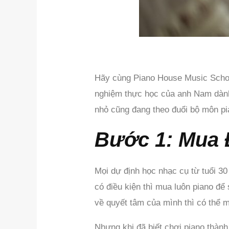
Hãy cùng Piano House Music School
nghiệm thực học của anh Nam dành 
nhỏ cũng đang theo đuổi bộ môn p
Bước 1: Mua 
Mọi dự định học nhạc cụ từ tuổi 30
có điều kiện thì mua luôn piano để
về quyết tâm của mình thì có thể 
Nhưng khi đã biết chơi piano thàn