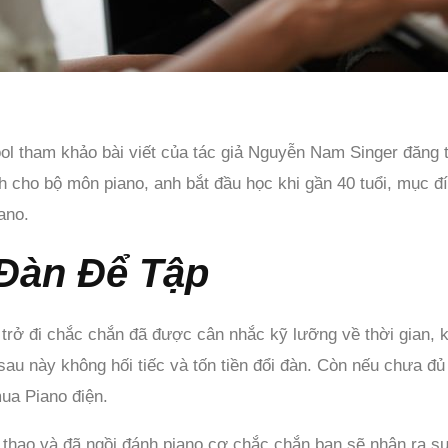
 tham khảo bài viết của tác giả Nguyễn Nam Singer đăng tr
cho bộ môn piano, anh bắt đầu học khi gần 40 tuổi, mục đí
iano.
Đàn Để Tập
 trở đi chắc chắn đã được cân nhắc kỹ lưỡng về thời gian, k
 sau này không hối tiếc và tốn tiền đổi đàn. Còn nếu chưa đủ
mua Piano điện.
h thạo và đã ngồi đánh piano cơ chắc chắn bạn sẽ nhận ra s