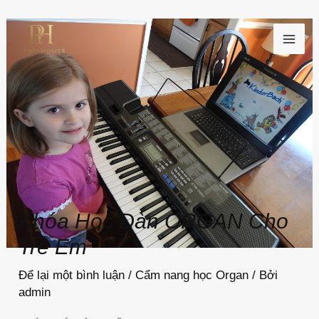
Nhảy
MAI
tới
ME
nội
dung
Khóa Học Đàn ORGAN Cho
Trẻ Em
Để lại một bình luận
/
Cẩm nang học Organ
/ Bởi
admin