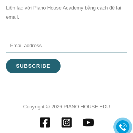
Liên lạc với Piano House Academy bằng cách để lại
email.
E
m
a
SUBSCRIBE
i
l
*
Copyright © 2026 PIANO HOUSE EDU