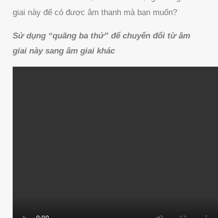
giai này để có được âm thanh mà bạn muốn?
Sử dụng “quãng ba thứ” để chuyển đổi từ âm
giai này sang âm giai khác