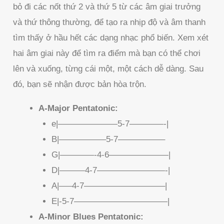
bỏ đi các nốt thứ 2 và thứ 5 từ các âm giai trưởng
và thứ thông thường, để tạo ra nhịp độ và âm thanh
tìm thấy ở hầu hết các dạng nhạc phổ biến. Xem xét
hai âm giai này để tìm ra điểm mà bạn có thể chơi
lên và xuống, từng cái một, một cách dễ dàng. Sau
đó, bạn sẽ nhận được bản hòa trộn.
A-Major Pentatonic:
e|———————5-7————-|
B|—————–5-7—————–
G|————-4-6———————|
D|———4-7————————-|
A|—–4-7—————————–|
E|-5-7———————————|
A-Minor Blues Pentatonic: