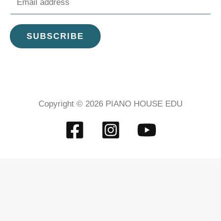
m
a
SUBSCRIBE
i
l
*
Copyright © 2026 PIANO HOUSE EDU