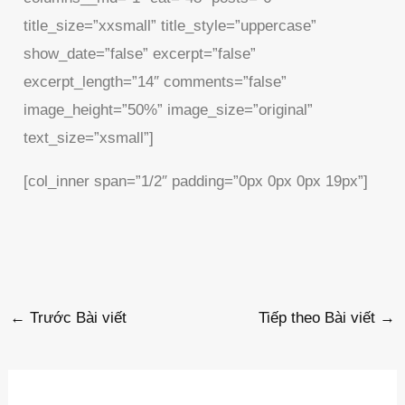
title_size=”xxsmall” title_style=”uppercase”
show_date=”false” excerpt=”false”
excerpt_length=”14″ comments=”false”
image_height=”50%” image_size=”original”
text_size=”xsmall”]
[col_inner span=”1/2″ padding=”0px 0px 0px 19px”]
←
Trước Bài viết
Tiếp theo Bài viết
→