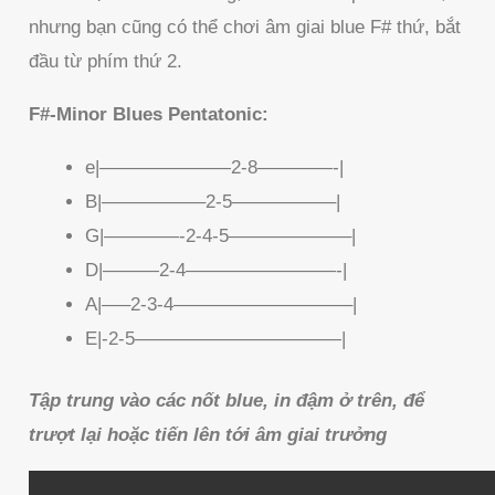
nhưng bạn cũng có thể chơi âm giai blue F# thứ, bắt
đầu từ phím thứ 2.
F#-Minor Blues Pentatonic:
e|———————2-8————-|
B|—————–2-5—————–|
G|————-2-4-5——————–|
D|———2-4————————-|
A|—–2-3-4—————————–|
E|-2-5———————————|
Tập trung vào các nốt blue, in đậm ở trên, để
trượt lại hoặc tiến lên tới âm giai trưởng