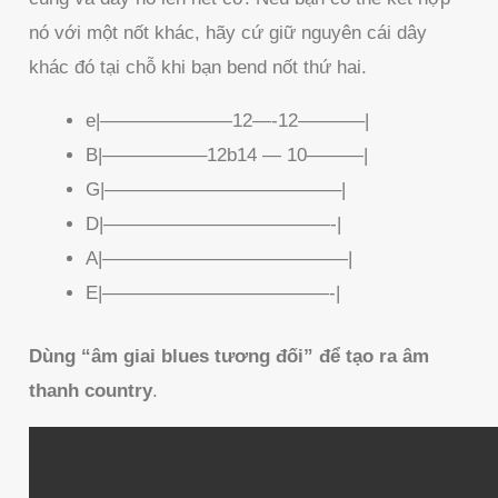
nó với một nốt khác, hãy cứ giữ nguyên cái dây
khác đó tại chỗ khi bạn bend nốt thứ hai.
e|———————12—-12———–|
B|—————–12b14 — 10———|
G|————————————–|
D|————————————-|
A|—————————————|
E|————————————-|
Dùng “âm giai blues tương đối” để tạo ra âm
thanh country
.