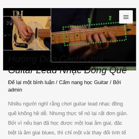
Nhảy
MAI
tới
ME
nội
dung
Hướng Dẫn Cách Chơi
Guitar Lead Nhạc Đồng Quê
Để lại một bình luận
/
Cẩm nang học Guitar
/ Bởi
admin
Nhiều người nghĩ rằng chơi guitar lead nhạc đồng
quê không hề dễ. Nhưng thực tế nó lại rất đơn giản.
Bởi vì nếu bạn đã học được một loại âm giai, đặc
biệt là âm giai blues, thì chỉ một vài thay đổi tinh tế