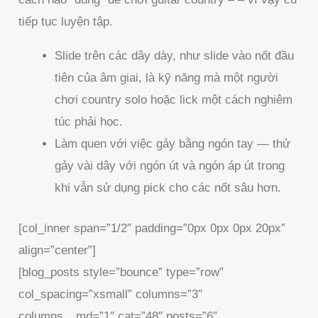
tiếp tục luyện tập.
Slide trên các dây dày, như slide vào nốt đầu
tiên của âm giai, là kỹ năng mà một người
chơi country solo hoặc lick một cách nghiêm
túc phải học.
Làm quen với việc gảy bằng ngón tay — thử
gảy vài dây với ngón út và ngón áp út trong
khi vẫn sử dụng pick cho các nốt sâu hơn.
[col_inner span=”1/2″ padding=”0px 0px 0px 20px”
align=”center”]
[blog_posts style=”bounce” type=”row”
col_spacing=”xsmall” columns=”3″
columns__md=”1″ cat=”48″ posts=”6″