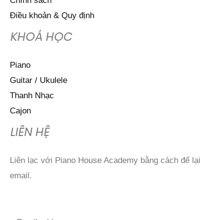
Chính sách
Điều khoản & Quy định
KHOÁ HỌC
Piano
Guitar / Ukulele
Thanh Nhạc
Cajon
LIÊN HỆ
Liên lạc với Piano House Academy bằng cách để lại
email.
E