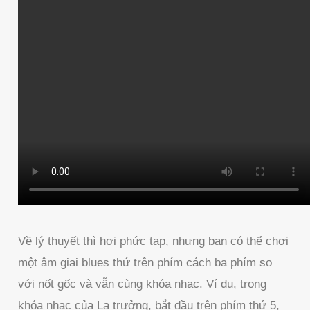
Về lý thuyết thì hơi phức tạp, nhưng bạn có thể chơi
một âm giai blues thứ trên phím cách ba phím so
với nốt gốc và vẫn cùng khóa nhạc. Ví dụ, trong
khóa nhạc của La trưởng, bắt đầu trên phím thứ 5,