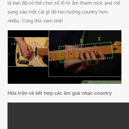
là bạn đã có thể chơi sô lô từ âm thanh rock and roll
sang vào một cái gì đó hơi hướng country hơn
nhiều. Cùng thử xem nhé!
Hòa trộn và kết hợp các âm giai nhạc country