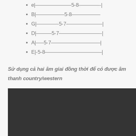
e|———————5-8————-|
B|—————–5-8—————–
G|————-5-7———————|
D|———5-7————————-|
A|—–5-7—————————–|
E|-5-8———————————|
Sử dụng cả hai âm giai đồng thời để có được âm
thanh country/western