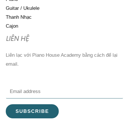
Guitar / Ukulele
Thanh Nhạc
Cajon
LIÊN HỆ
Liên lạc với Piano House Academy bằng cách để lại
email.
E
m
a
SUBSCRIBE
i
l