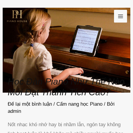
Nhảy
MAI
tới
ME
nội
dung
Học Đàn Piano Như Thế Nào
Mới Đạt Thành Tích Cao?
Để lại một bình luận
/
Cẩm nang học Piano
/ Bởi
admin
Nốt nhạc khó nhớ hay bị nhầm lẫn, ngón tay không