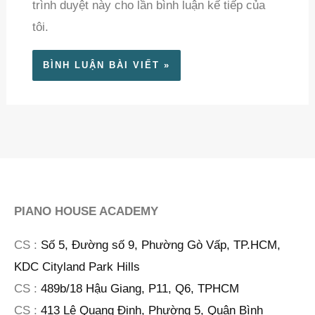
trình duyệt này cho lần bình luận kế tiếp của
tôi.
PIANO HOUSE ACADEMY
CS :
Số 5, Đường số 9, Phường Gò Vấp, TP.HCM,
KDC Cityland Park Hills
CS :
489b/18 Hậu Giang, P11, Q6, TPHCM
CS :
413 Lê Quang Định, Phường 5, Quận Bình