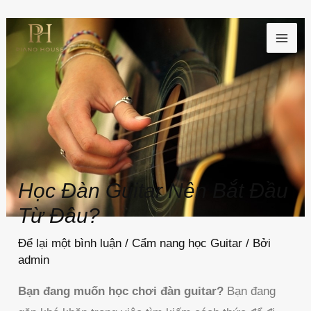
Nhảy
MAI
tới
ME
nội
dung
Học Đàn Guitar Nên Bắt Đầu
Từ Đâu?
Để lại một bình luận
/
Cẩm nang học Guitar
/ Bởi
admin
Bạn đang muốn học chơi đàn guitar?
Bạn đang