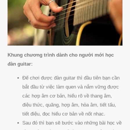
Khung chương trình dành cho người mới học
đàn guitar:
Để chơi được đàn guitar thì đầu tiên bạn cần
bắt đầu từ việc làm quen và nắm vững được
các hợp âm cơ bản, hiểu rõ về thang âm,
điệu thức, quãng, hợp âm, hòa âm, tiết tấu,
tiết điệu, đọc hiểu cơ bản về nốt nhạc.
Sau đó thì bạn sẽ bước vào những bài học về