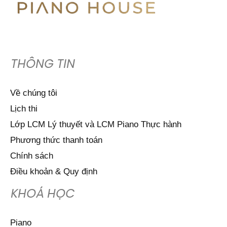
THÔNG TIN
Về chúng tôi
Lịch thi
Lớp LCM Lý thuyết và LCM Piano Thực hành
Phương thức thanh toán
Chính sách
Điều khoản & Quy định
KHOÁ HỌC
Piano