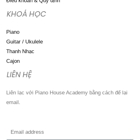
Điều khoản & Quy định
KHOÁ HỌC
Piano
Guitar / Ukulele
Thanh Nhạc
Cajon
LIÊN HỆ
Liên lạc với Piano House Academy bằng cách để lại
email.
E
m