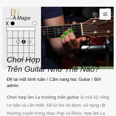
Nhảy
MAI
tới
ME
nội
dung
Chơi Hợp Âm La Trưởng
Trên Guitar Như Thế Nào?
Để lại một bình luận
/
Cẩm nang học Guitar
/ Bởi
admin
Chơi hợp âm La trưởng trên guitar
là một kỹ năng
cơ bản và cần thiết. Kể từ khi nó được sử dụng rất
thường xuyên trong nhạc Pop và Rock, hợp âm La