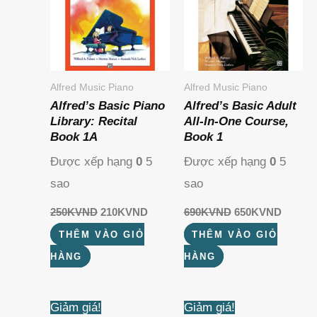
Alfred Music Piano
Alfred Music Piano
Alfred’s Basic Piano
Alfred’s Basic Adult
Library: Recital
All-In-One Course,
Book 1A
Book 1
Được xếp hạng
0
5
Được xếp hạng
0
5
sao
sao
250K
VND
210K
VND
690K
VND
650K
VND
THÊM VÀO GIỎ
THÊM VÀO GIỎ
HÀNG
HÀNG
Giá
Giá
Giá
Giá
Giảm giá!
Giảm giá!
gốc
hiện
gốc
hiện