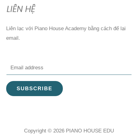
LIÊN HỆ
Liên lạc với Piano House Academy bằng cách để lại
email.
E
m
a
SUBSCRIBE
i
l
*
Copyright © 2026 PIANO HOUSE EDU