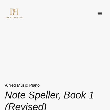
Nhảy
MAI
tới
ME
nội
dung
Alfred Music Piano
Note Speller, Book 1
(Revised)