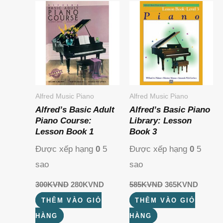
là:
tại
là:
tại
300KVND.
là:
585KVND.
là:
280KVND.
365KV
Alfred Music Piano
Alfred Music Piano
Alfred’s Basic Adult
Alfred’s Basic Piano
Piano Course:
Library: Lesson
Lesson Book 1
Book 3
Được xếp hạng
0
5
Được xếp hạng
0
5
sao
sao
300K
VND
280K
VND
585K
VND
365K
VND
THÊM VÀO GIỎ
THÊM VÀO GIỎ
HÀNG
HÀNG