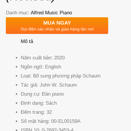
Danh mục:
Alfred Music Piano
MUA NGAY
Gọi điện xác nhận và giao hàng tận nơi
Mô tả
Năm xuất bản:
2020
Ngôn ngữ:
English
Loạt:
Bổ sung phương pháp Schaum
Tác giả:
John W. Schaum
Dụng cụ:
Đàn piano
Định dạng:
Sách
Đếm trang:
32
Số mặt hàng:
00-EL00159A
ISBN 10:
0-7692-3453-4