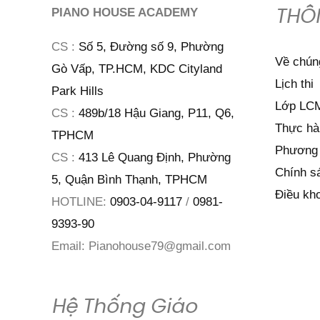
THÔ
PIANO HOUSE ACADEMY
CS :
Số 5, Đường số 9, Phường
Về chúng
Gò Vấp, TP.HCM, KDC Cityland
Lịch thi
Park Hills
Lớp LCM
CS :
489b/18 Hậu Giang, P11, Q6,
Thực hà
TPHCM
Phương 
CS :
413 Lê Quang Định, Phường
Chính s
5, Quận Bình Thạnh, TPHCM
Điều kh
HOTLINE:
0903-04-9117
/
0981-
9393-90
Email:
Pianohouse79@gmail.com
Hệ Thống Giáo