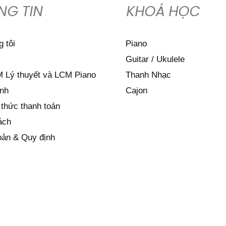
NG TIN
KHOÁ HỌC
 tôi
Piano
Guitar / Ukulele
 Lý thuyết và LCM Piano
Thanh Nhạc
nh
Cajon
thức thanh toán
ách
oản & Quy định