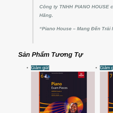
Công ty TNHH PIANO HOUSE ch
Hãng.
“Piano House – Mang Đến Trải 
Sản Phẩm Tương Tự
Giá
Giá
Giảm giá!
Giảm g
gốc
hiện
là:
tại
475KVND.
là:
470KVND.