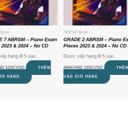
Book
ABRSM Book
 7 ABRSM – Piano Exam
GRADE 2 ABRSM – Piano E
 2023 & 2024 – No CD
Pieces 2023 & 2024 – No CD
xếp hạng
0
5 sao
Được xếp hạng
0
5 sao
ND
520K
VND
360K
VND
345K
VND
THÊM
THÊ
IỎ HÀNG
VÀO GIỎ HÀNG