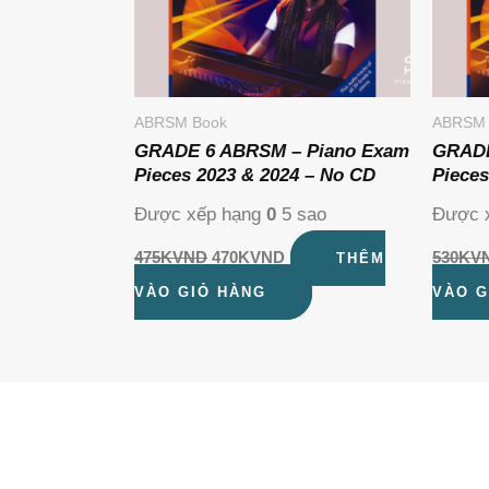
ABRSM Book
ABRSM 
GRADE 6 ABRSM – Piano Exam
GRADE
Pieces 2023 & 2024 – No CD
Pieces
Được xếp hạng
0
5 sao
Được 
475K
VND
470K
VND
530K
V
THÊM
VÀO GIỎ HÀNG
VÀO G