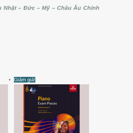
 Nhật – Đức – Mỹ – Châu Âu Chính
Giá
Giá
Giảm giá!
gốc
hiện
là:
tại
620KVND.
là:
605KVND.