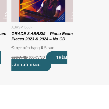
ABRSM Book
xam
GRADE 8 ABRSM – Piano Exam
Pieces 2023 & 2024 – No CD
Được xếp hạng
0
5 sao
620K
VND
605K
VND
M
THÊM
VÀO GIỎ HÀNG