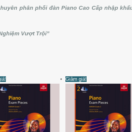
uyên phân phối đàn Piano Cao Cấp nhập khẩu
Nghiệm Vượt Trội”
Giá
Giá
Giá
Giá
iá!
Giảm giá!
gốc
hiện
gốc
hiện
là:
tại
là:
tại
530KVND.
là:
360KVND.
là:
520KVND.
345KVND.