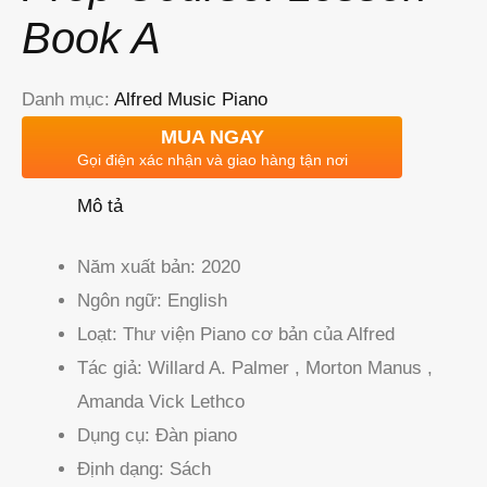
Book A
Danh mục:
Alfred Music Piano
MUA NGAY
Gọi điện xác nhận và giao hàng tận nơi
Mô tả
Năm xuất bản:
2020
Ngôn ngữ:
English
Loạt:
Thư viện Piano cơ bản của Alfred
Tác giả:
Willard A. Palmer , Morton Manus ,
Amanda Vick Lethco
Dụng cụ:
Đàn piano
Định dạng:
Sách