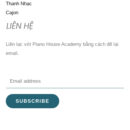
Thanh Nhạc
Cajon
LIÊN HỆ
Liên lạc với Piano House Academy bằng cách để lại
email.
E
m
a
SUBSCRIBE
i
l
*