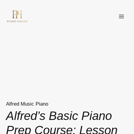
Nhảy
MAI
tới
ME
nội
dung
Alfred Music Piano
Alfred’s Basic Piano
Prep Course: Lesson